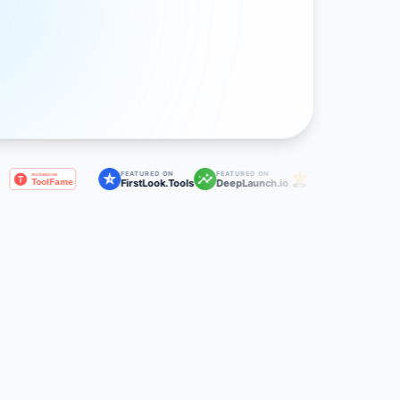
FEATURED ON
FEATURED ON
FEATURED ON
FEATURED ON
FirstLook.Tools
DeepLaunch.io
Twelve Tools
ShowMeBes