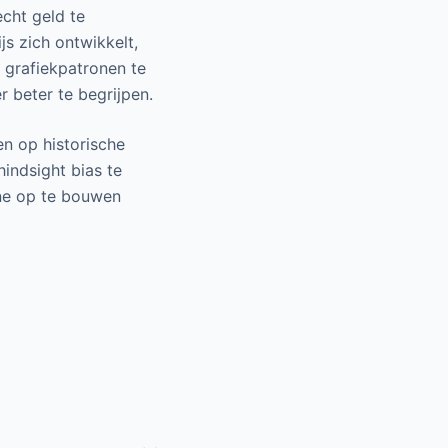
echt geld te
js zich ontwikkelt,
m grafiekpatronen te
r beter te begrijpen.
en op historische
indsight bias te
ine op te bouwen