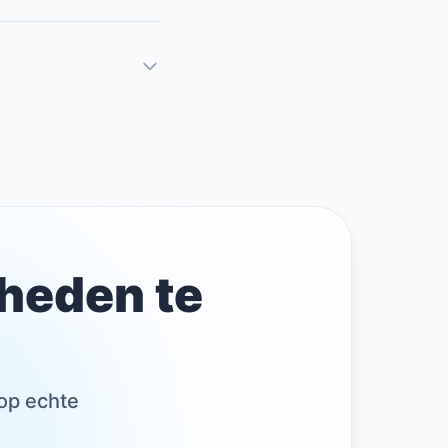
gheden te
 op echte