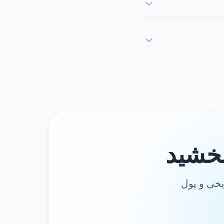
ببخشید
یخی و پول