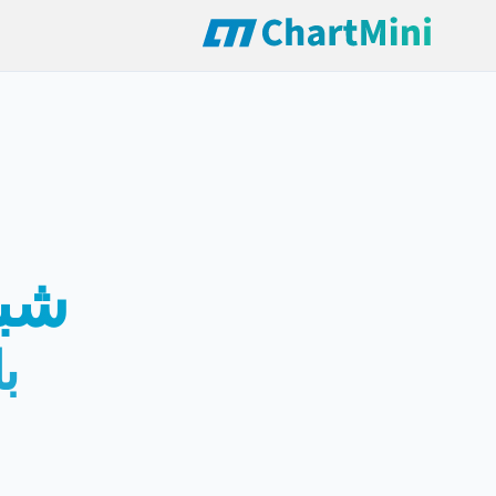
شبی
ب