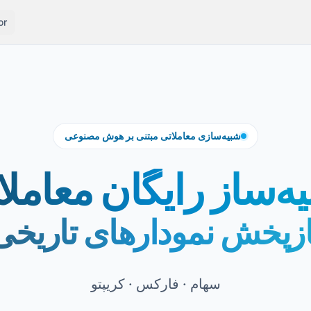
or
شبیه‌سازی معاملاتی مبتنی بر هوش مصنوعی
ه‌ساز رایگان معامل
ازپخش نمودارهای تاریخی
سهام · فارکس · کریپتو