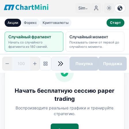
Sim
⌄
Бесплатный Paper Trading — Повтор Исторических Граф
Акции
Форекс
Криптовалюты
Старт
Случайный фрагмент
Случайный момент
Начать со случайного
Показывать свечи от первой до
фрагмента из 180 свечей.
случайного момента.
Покупка
Продажа
Позиция
Начать бесплатную сессию paper
Тип
Кол-во
trading
n/a
0
Воспроизводите реальные графики и тренируйте
Себестоимость
Рыночная цена
стратегию.
$
0.00
$
0.00
Нереализ. P/L