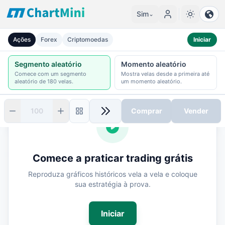
Sim
⌄
Paper Trading Grátis — Pratique com Gráficos de Ações, Fo
Ações
Forex
Criptomoedas
Iniciar
Segmento aleatório
Momento aleatório
Comece com um segmento
Mostra velas desde a primeira até
aleatório de 180 velas.
um momento aleatório.
Comprar
Vender
Posição
Comece a praticar trading grátis
Tipo
Quantidade
Reproduza gráficos históricos vela a vela e coloque
n/a
0
sua estratégia à prova.
Custo
Preço de mercado
$
0.00
$
0.00
Iniciar
P/L não realizado