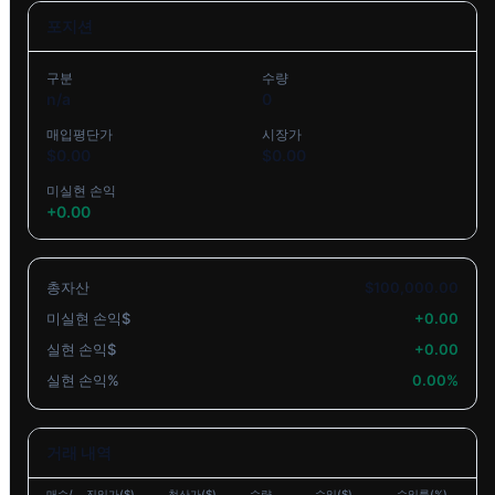
포지션
구분
수량
n/a
0
매입평단가
시장가
$
0.00
$
0.00
미실현 손익
+
0.00
총자산
$
100,000.00
미실현 손익
$
+
0.00
실현 손익
$
+
0.00
실현 손익
%
0.00
%
거래 내역
매수/
진입가($)
청산가($)
수량
수익($)
수익률(%)