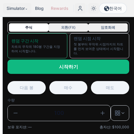
Simulator
Blog
Rewards
한국어
⌄
주식
외환(FX)
암호화폐
랜덤 시점 시작
랜덤 구간 시작
첫 봉부터 무작위 시점까지의 차트
차트의 무작위 180봉 구간을 지정
를 먼저 보여준 상태에서 시작합니
하여 시작합니다.
다.
시작하기
다음 봉
매수
매도
수량
보유 포지션
:
—
총자산
: $
100,000