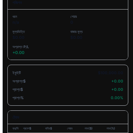
পজিশন
ধরন
শেয়ার
n/a
0
মূল্যভিত্তি
বাজার মূল্য
$
0.00
$
0.00
অপ্রাপ্ত P/L
+
0.00
ইকুইটি
$
100,000.00
অপ্রাপ্ত
$
+
0.00
প্রাপ্ত
$
+
0.00
প্রাপ্ত
%
0.00
%
ট্রেড
ক্র/বি
প্রবেশ$
বাহির$
শেয়ার
লাভ($)
লাভ(%)