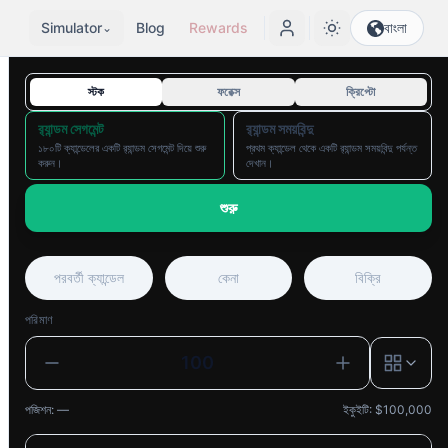
Simulator
Blog
Rewards
বাংলা
⌄
স্টক
ফরেক্স
ক্রিপ্টো
র‌্যান্ডম সেগমেন্ট
র‌্যান্ডম সময়বিন্দু
১৮০টি ক্যান্ডেলের একটি র‌্যান্ডম সেগমেন্ট দিয়ে শুরু
প্রথম ক্যান্ডেল থেকে একটি র‌্যান্ডম সময়বিন্দু পর্যন্ত
করুন।
দেখান।
শুরু
পরবর্তী ক্যান্ডেল
কেনা
বিক্রি
পরিমাণ
পজিশন
:
—
ইকুইটি
: $
100,000